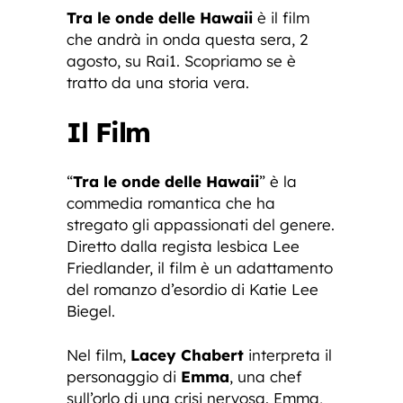
Tra le onde delle Hawaii
è il film
che andrà in onda questa sera, 2
agosto, su Rai1. Scopriamo se è
tratto da una storia vera.
Il Film
“
Tra le onde delle Hawaii
” è la
commedia romantica che ha
stregato gli appassionati del genere.
Diretto dalla regista lesbica Lee
Friedlander, il film è un adattamento
del romanzo d’esordio di Katie Lee
Biegel.
Nel film,
Lacey Chabert
interpreta il
personaggio di
Emma
, una chef
sull’orlo di una crisi nervosa. Emma,