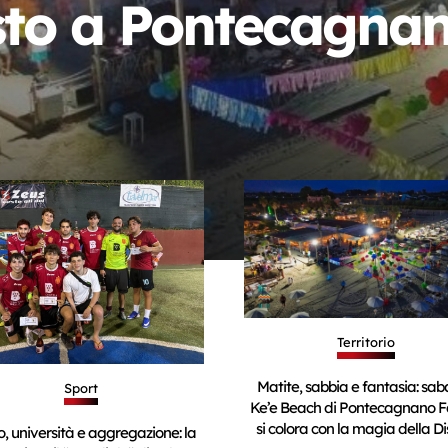
sto a Pontecagna
Territorio
Matite, sabbia e fantasia: saba
Sport
Ke’e Beach di Pontecagnano F
si colora con la magia della D
o, università e aggregazione: la