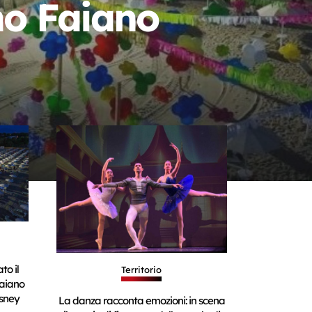
no Faiano
to il
Territorio
aiano
isney
La danza racconta emozioni: in scena