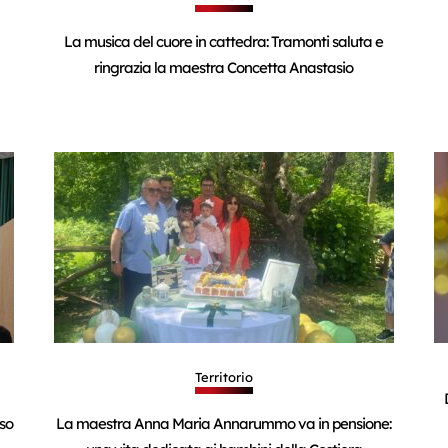
La musica del cuore in cattedra: Tramonti saluta e
ringrazia la maestra Concetta Anastasio
Territorio
sso
La maestra Anna Maria Annarummo va in pensione: