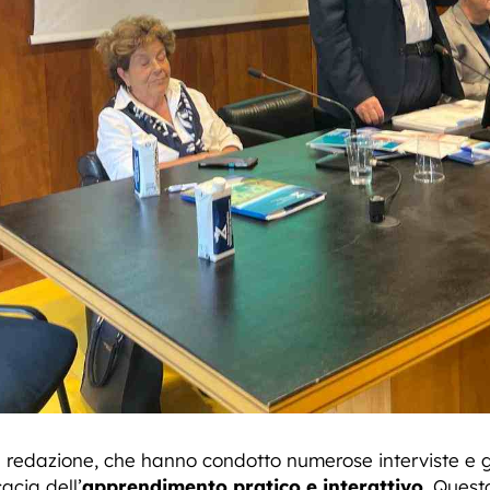
a redazione, che hanno condotto numerose interviste e 
cacia dell’
apprendimento pratico e interattivo
. Quest