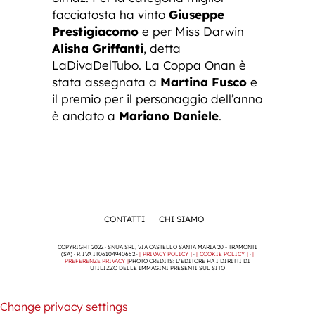
facciatosta ha vinto
Giuseppe
Prestigiacomo
e per Miss Darwin
Alisha Griffanti
, detta
LaDivaDelTubo. La Coppa Onan è
stata assegnata a
Martina Fusco
e
il premio per il personaggio dell’anno
è andato a
Mariano Daniele
.
CONTATTI
CHI SIAMO
COPYRIGHT 2022 · SNUA SRL, VIA CASTELLO SANTA MARIA 20 - TRAMONTI
(SA) · P. IVA IT06104940652 ·
[ PRIVACY POLICY ]
·
[ COOKIE POLICY ]
·
[
PREFERENZE PRIVACY ]
PHOTO CREDITS: L'EDITORE HA I DIRITTI DI
UTILIZZO DELLE IMMAGINI PRESENTI SUL SITO
Change privacy settings