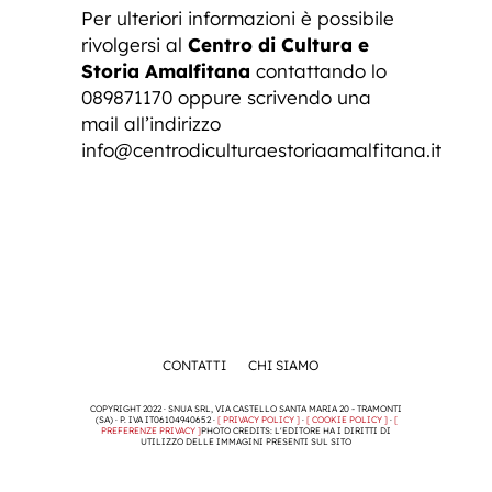
Per ulteriori informazioni è possibile
rivolgersi al
Centro di Cultura e
Storia Amalfitana
contattando lo
089871170 oppure scrivendo una
mail all’indirizzo
info@centrodiculturaestoriaamalfitana.it
CONTATTI
CHI SIAMO
COPYRIGHT 2022 · SNUA SRL, VIA CASTELLO SANTA MARIA 20 - TRAMONTI
(SA) · P. IVA IT06104940652 ·
[ PRIVACY POLICY ]
·
[ COOKIE POLICY ]
·
[
PREFERENZE PRIVACY ]
PHOTO CREDITS: L'EDITORE HA I DIRITTI DI
UTILIZZO DELLE IMMAGINI PRESENTI SUL SITO