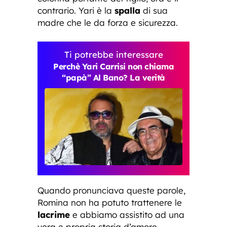
contrario. Yari è la
spalla
di sua
madre che le da forza e sicurezza.
Ti potrebbe interessare
Perchè Yari Carrisi non chiama
“papà” Al Bano? La verità
Quando pronunciava queste parole,
Romina non ha potuto trattenere le
lacrime
e abbiamo assistito ad una
vera e propria storia d’amore,