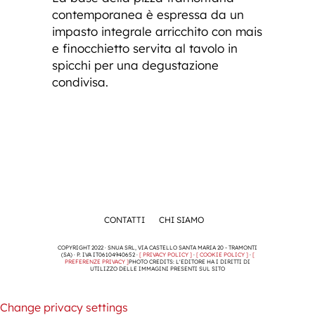
contemporanea è espressa da un
impasto integrale arricchito con mais
e finocchietto servita al tavolo in
spicchi per una degustazione
condivisa.
CONTATTI
CHI SIAMO
COPYRIGHT 2022 · SNUA SRL, VIA CASTELLO SANTA MARIA 20 - TRAMONTI
(SA) · P. IVA IT06104940652 ·
[ PRIVACY POLICY ]
·
[ COOKIE POLICY ]
·
[
PREFERENZE PRIVACY ]
PHOTO CREDITS: L'EDITORE HA I DIRITTI DI
UTILIZZO DELLE IMMAGINI PRESENTI SUL SITO
Change privacy settings