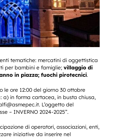
uenti tematiche: mercatini di oggettistica
nti per bambini e famiglie;
villaggio di
nno in piazza; fuochi pirotecnici
.
o le ore 12:00 del giorno 30 ottobre
: a) in forma cartacea, in busta chiusa,
lfi@asmepec.it
. L’oggetto del
eresse – INVERNO 2024-2025”.
pazione di operatori, associazioni, enti,
zare iniziative da inserire nel