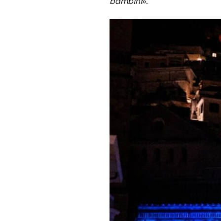
bambini
».