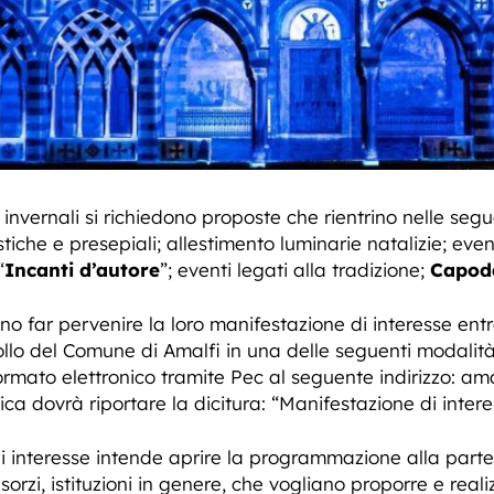
i invernali si richiedono proposte che rientrino nelle seg
stiche e presepiali; allestimento luminarie natalizie; eve
“
Incanti d’autore
”; eventi legati alla tradizione;
Capoda
nno far pervenire la loro manifestazione di interesse entr
ollo del Comune di Amalfi in una delle seguenti modalità
rmato elettronico tramite Pec al seguente indirizzo:
ama
ica dovrà riportare la dicitura: “Manifestazione di int
i interesse intende aprire la programmazione alla parteci
orzi, istituzioni in genere, che vogliano proporre e realiz