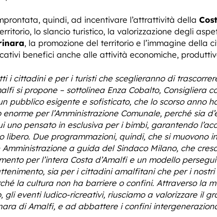
mprontata, quindi, ad incentivare l’attrattività della
Cost
territorio, lo slancio turistico, la valorizzazione degli aspe
rinara
, la promozione del territorio e l’immagine della ci
ficativi benefici anche alle attività economiche, produtti
i i cittadini e per i turisti che sceglieranno di trascorr
lfi si propone – sottolinea Enza Cobalto, Consigliera c
un pubblico esigente e sofisticato, che lo scorso anno 
o enorme per l’Amministrazione Comunale, perché sia d
uno pensato in esclusiva per i bimbi, garantendo l’acces
so libero. Due programmazioni, quindi, che si muovono 
mministrazione a guida del Sindaco Milano, che cresce
mento per l’intera Costa d’Amalfi e un modello perseguito
enimento, sia per i cittadini amalfitani che per i nostri 
ché la cultura non ha barriere o confini. Attraverso la mu
ento, gli eventi ludico-ricreativi, riusciamo a valorizzare il
ara di Amalfi, e ad abbattere i confini intergenerazional