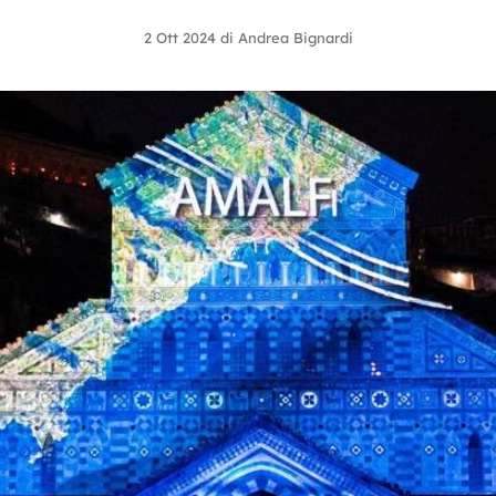
2 Ott 2024
di
Andrea Bignardi