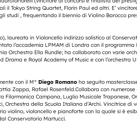
uroTortorelli (vincitore di concorsi e finalista del prestig
li il Tokyo String Quartet, Florin Paul ed altri. E’ vincit
i studi , frequentando il biennio di Violino Barocco pre
o), laureata in Violoncello indirizzo solistico al Conserv
quentato l’accademia LPMAM di Londra con il programma 
onia Orchestra Ella Rundle; ha collaborato con varie orche
and Drama e Royal Academy of Music e con l’orchestra 
mente con il M°
Diego Romano
ha seguito masterclasses
attia Zappa, Rafael Rosenfeld.Collabora con numerose o
tra Filarmonica Campana, Luglio Musicale Trapanese, Or
, Orchestra della Scuola Italiana d’Archi. Vincitrice di 
rio violino, violoncello e pianoforte con la quale si è es
dal Conservatorio Martucci.