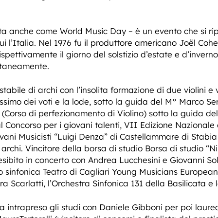
a anche come World Music Day – è un evento che si ripe
ui l’Italia. Nel 1976 fu il produttore americano Joël Coh
ispettivamente il giorno del solstizio d’estate e d’inverno
ntaneamente.
abile di archi con l’insolita formazione di due violini e 
simo dei voti e la lode, sotto la guida del M° Marco Ser
(Corso di perfezionamento di Violino) sotto la guida de
al Concorso per i giovani talenti, VII Edizione Nazionale 
vani Musicisti “Luigi Denza” di Castellammare di Stabia
 archi. Vincitore della borsa di studio Borsa di studio “
sibito in concerto con Andrea Lucchesini e Giovanni So
rico sinfonica Teatro di Cagliari Young Musicians European
a Scarlatti, l’Orchestra Sinfonica 131 della Basilicata e
ha intrapreso gli studi con Daniele Gibboni per poi laurea