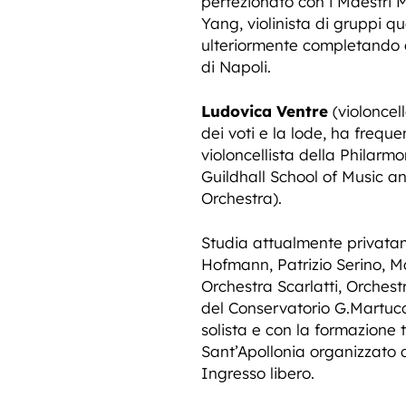
perfezionato con i Maestri Ma
Yang, violinista di gruppi qua
ulteriormente completando gl
di Napoli.
Ludovica Ventre
(violoncell
dei voti e la lode, ha fre
violoncellista della Philarm
Guildhall School of Music 
Orchestra).
Studia attualmente privata
Hofmann, Patrizio Serino, M
Orchestra Scarlatti, Orches
del Conservatorio G.Martucci
solista e con la formazione t
Sant’Apollonia organizzato 
Ingresso libero.