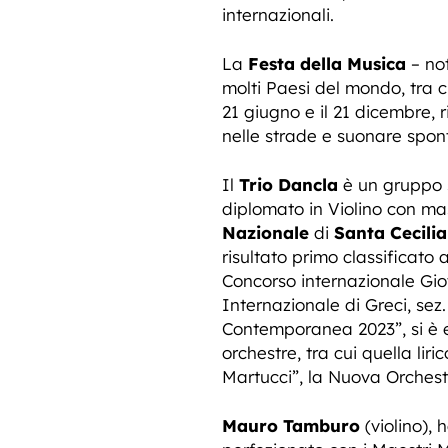
internazionali.
La
Festa della Musica
– not
molti Paesi del mondo, tra c
21 giugno e il 21 dicembre, r
nelle strade e suonare spo
Il
Trio Dancla
è un gruppo st
diplomato in Violino con mas
Nazionale
di
Santa Cecilia
risultato primo classificato 
Concorso internazionale Gio
Internazionale di Greci, sez.
Contemporanea 2023”, si è e
orchestre, tra cui quella li
Martucci”, la Nuova Orchestr
Mauro Tamburo
(violino), 