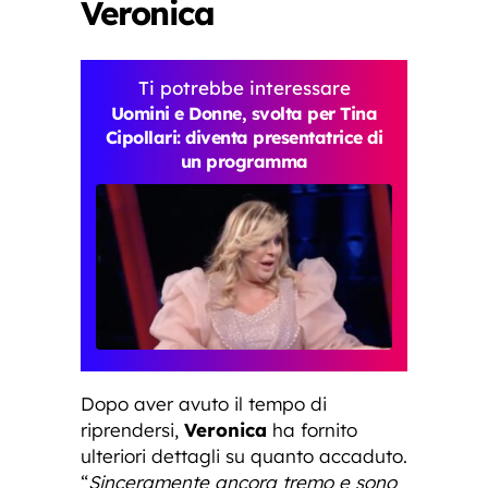
Veronica
Ti potrebbe interessare
Uomini e Donne, svolta per Tina
Cipollari: diventa presentatrice di
un programma
Dopo aver avuto il tempo di
riprendersi,
Veronica
ha fornito
ulteriori dettagli su quanto accaduto.
“
Sinceramente ancora tremo e sono