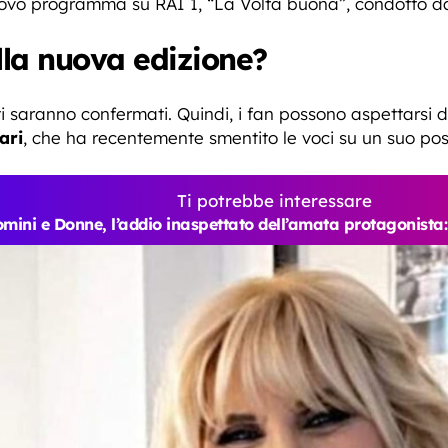
vo programma su RAI 1, “La Volta buona”, condotto da
la nuova edizione?
ti saranno confermati. Quindi, i fan possono aspettarsi d
ari
, che ha recentemente smentito le voci su un suo pos
Ti potrebbe interessare
mini e Donne, l’addio inaspettato dell’amata protagonista: