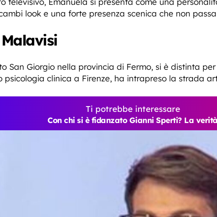
otto televisivo, Emanuela si presenta come una personali
cambi look e una forte presenza scenica che non passa
Malavisi
rto San Giorgio nella provincia di Fermo, si è distinta pe
 psicologia clinica a Firenze, ha intrapreso la strada ar
Ti potrebbe interessare
Con chi si è fidanzato Gianni Sperti? La verit