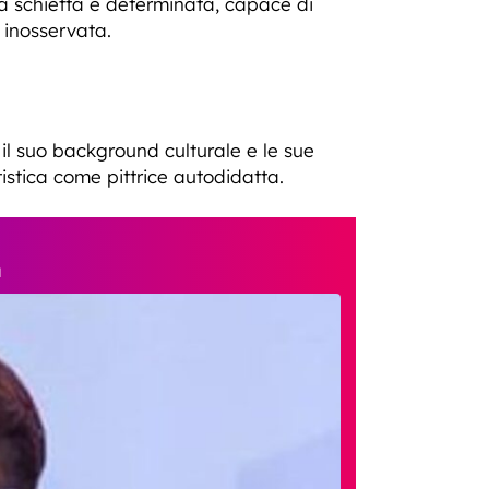
tà schietta e determinata, capace di
 inosservata.
r il suo background culturale e le sue
tistica come pittrice autodidatta.
à