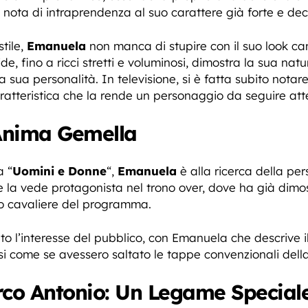
nota di intraprendenza al suo carattere già forte e dec
tile,
Emanuela
non manca di stupire con il suo look c
de, fino a ricci stretti e voluminosi, dimostra la sua natu
la sua personalità. In televisione, si è fatta subito not
caratteristica che la rende un personaggio da seguire at
’Anima Gemella
a “
Uomini e Donne
“,
Emanuela
è alla ricerca della pe
 la vede protagonista nel trono over, dove ha già dimos
tro cavaliere del programma.
to l’interesse del pubblico, con Emanuela che descrive i
i come se avessero saltato le tappe convenzionali dell
co Antonio: Un Legame Special