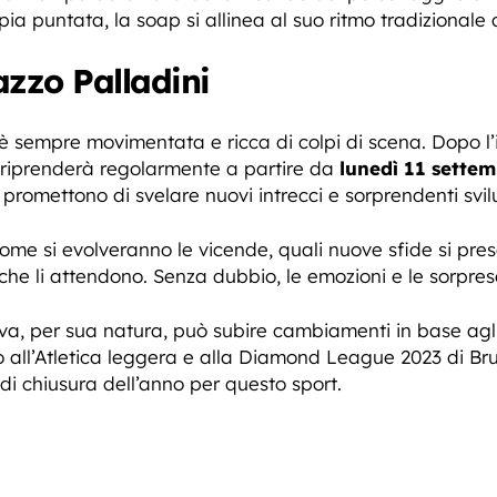
ia puntata, la soap si allinea al suo ritmo tradizionale 
lazzo Palladini
 è sempre movimentata e ricca di colpi di scena. Dopo l’
 riprenderà regolarmente a partire da
lunedì 11 sette
omettono di svelare nuovi intrecci e sorprendenti svilup
come si evolveranno le vicende, quali nuove sfide si pr
i che li attendono. Senza dubbio, le emozioni e le sorp
a, per sua natura, può subire cambiamenti in base agli 
o all’Atletica leggera e alla Diamond League 2023 di Br
 di chiusura dell’anno per questo sport.