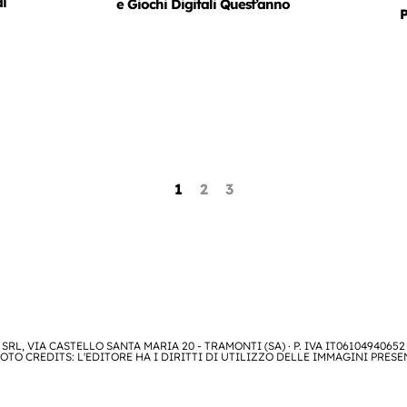
di
e Giochi Digitali Quest’anno
P
1
2
3
SRL, VIA CASTELLO SANTA MARIA 20 - TRAMONTI (SA) · P. IVA IT06104940652
OTO CREDITS: L'EDITORE HA I DIRITTI DI UTILIZZO DELLE IMMAGINI PRESE