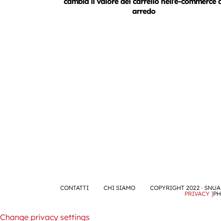
cambia il valore del carrello nell’e-commerce 
arredo
CONTATTI
CHI SIAMO
COPYRIGHT 2022 · SNUA 
PRIVACY ]
PH
Change privacy settings