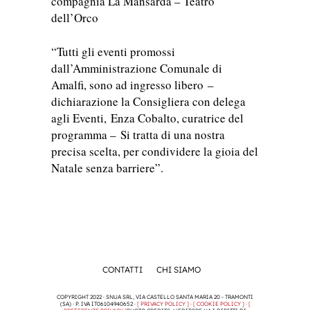
compagnia La Mansarda – Teatro
dell’Orco
“Tutti gli eventi promossi
dall’Amministrazione Comunale di
Amalfi, sono ad ingresso libero –
dichiarazione la Consigliera con delega
agli Eventi, Enza Cobalto, curatrice del
programma – Si tratta di una nostra
precisa scelta, per condividere la gioia del
Natale senza barriere”.
CONTATTI
CHI SIAMO
COPYRIGHT 2022 · SNUA SRL, VIA CASTELLO SANTA MARIA 20 - TRAMONTI
(SA) · P. IVA IT06104940652 ·
[ PRIVACY POLICY ]
·
[ COOKIE POLICY ]
·
[