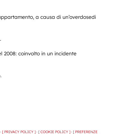
 appartamento, a causa di un’overdosedi
.
l 2008: coinvolto in un incidente
.
 ·
[ PRIVACY POLICY ]
·
[ COOKIE POLICY ]
·
[ PREFERENZE