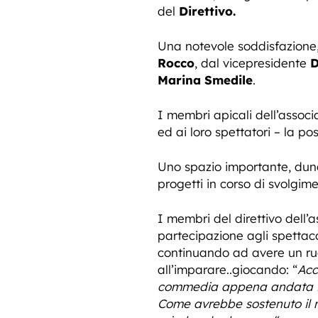
del
Direttivo.
Una notevole soddisfazione,
Rocco
, dal vicepresidente
D
Marina Smedile
.
I membri apicali dell’associ
ed ai loro spettatori – la po
Uno spazio importante, dunq
progetti in corso di svolgim
I membri del direttivo dell’
partecipazione agli spettaco
continuando ad avere un ruol
all’imparare..giocando: “
Acc
commedia appena andata in s
Come avrebbe sostenuto il ma