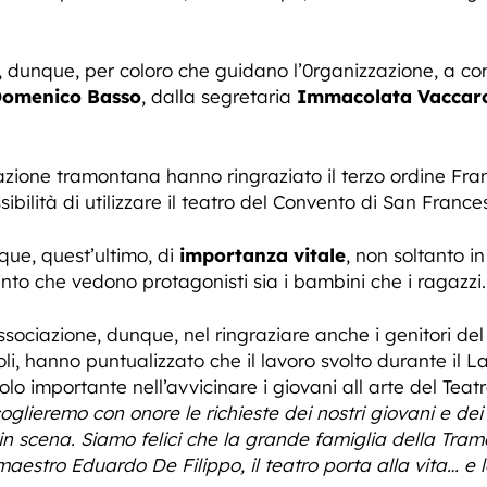
 dunque, per coloro che guidano l’0rganizzazione, a co
omenico Basso
, dalla segretaria
Immacolata Vaccar
azione tramontana hanno ringraziato il terzo ordine Fran
ssibilità di utilizzare il teatro del Convento di San France
ue, quest’ultimo, di
importanza vitale
, non soltanto in
ento che vedono protagonisti sia i bambini che i ragazzi.
associazione, dunque, nel ringraziare anche i genitori de
li, hanno puntualizzato che il lavoro svolto durante il 
o importante nell’avvicinare i giovani all arte del Teatro
oglieremo con onore le richieste dei nostri giovani e dei 
cena. Siamo felici che la grande famiglia della Tramon
estro Eduardo De Filippo, il teatro porta alla vita… e l