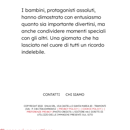
I bambini, protagonisti assoluti,
hanno dimostrato con entusiasmo
quanto sia importante divertirsi, ma
anche condividere momenti speciali
con gli altri. Una giornata che ha
lasciato nel cuore di tutti un ricordo
indelebile.
CONTATTI
CHI SIAMO
COPYRIGHT 2022 · SNUA SRL, VIA CASTELLO SANTA MARIA 20 - TRAMONTI
(SA) · P. IVA IT06104940652 ·
[ PRIVACY POLICY ]
·
[ COOKIE POLICY ]
·
[
PREFERENZE PRIVACY ]
PHOTO CREDITS: L'EDITORE HA I DIRITTI DI
UTILIZZO DELLE IMMAGINI PRESENTI SUL SITO