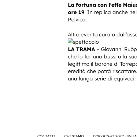
La fortuna con l’effe Maiu
ore 19
. In replica anche ne
Polvica.
Altro evento curato dall’as
LA TRAMA
– Giovanni Ruòppo
che la fortuna bussi alla su
legittimo il barone di Torrep
eredità che potrà riscattar
una lunga serie di equivoci.
CONTATTI
CHI SIAMO
COPYRIGHT 2022 · SNUA 