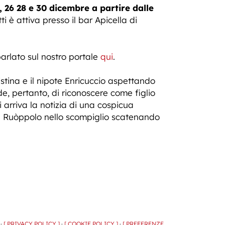
5, 26 28 e 30 dicembre a partire dalle
ti è attiva presso il bar Apicella di
arlato sul nostro portale
qui
.
stina e il nipote Enricuccio aspettando
e, pertanto, di riconoscere come figlio
i arriva la notizia di una cospicua
lia Ruòppolo nello scompiglio scatenando
 ·
[ PRIVACY POLICY ]
·
[ COOKIE POLICY ]
·
[ PREFERENZE