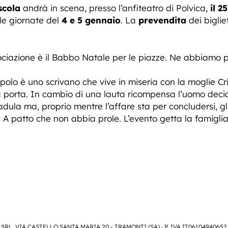
scola
andrà in scena, presso l’anfiteatro di Polvica,
il 2
lle giornate del
4 e 5 gennaio
. La
prevendita
dei bigliet
sociazione è il Babbo Natale per le piazze. Ne abbiamo p
lo è uno scrivano che vive in miseria con la moglie Cri
a porta. In cambio di una lauta ricompensa l’uomo decid
adula ma, proprio mentre l’affare sta per concludersi, gl
e. A patto che non abbia prole. L’evento getta la famig
SRL, VIA CASTELLO SANTA MARIA 20 - TRAMONTI (SA) · P. IVA IT06104940652