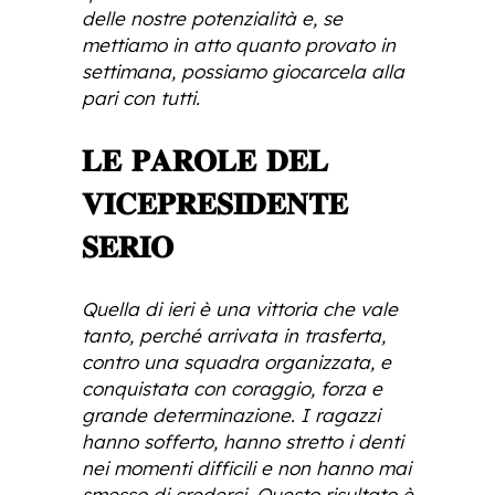
delle nostre potenzialità e, se
mettiamo in atto quanto provato in
settimana, possiamo giocarcela alla
pari con tutti.
𝐋𝐄 𝐏𝐀𝐑𝐎𝐋𝐄 𝐃𝐄𝐋
𝐕𝐈𝐂𝐄𝐏𝐑𝐄𝐒𝐈𝐃𝐄𝐍𝐓𝐄
𝐒𝐄𝐑𝐈𝐎
Quella di ieri è una vittoria che vale
tanto, perché arrivata in trasferta,
contro una squadra organizzata, e
conquistata con coraggio, forza e
grande determinazione. I ragazzi
hanno sofferto, hanno stretto i denti
nei momenti difficili e non hanno mai
smesso di crederci. Questo risultato è