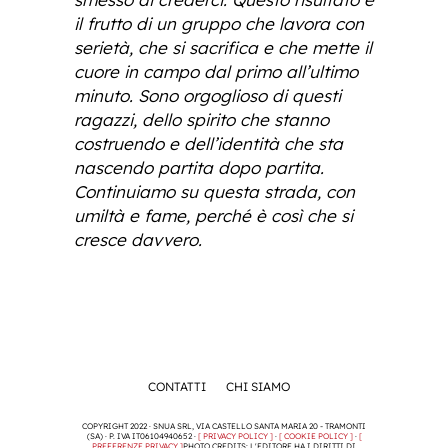
il frutto di un gruppo che lavora con
serietà, che si sacrifica e che mette il
cuore in campo dal primo all’ultimo
minuto. Sono orgoglioso di questi
ragazzi, dello spirito che stanno
costruendo e dell’identità che sta
nascendo partita dopo partita.
Continuiamo su questa strada, con
umiltà e fame, perché è così che si
cresce davvero.
CONTATTI
CHI SIAMO
COPYRIGHT 2022 · SNUA SRL, VIA CASTELLO SANTA MARIA 20 - TRAMONTI
(SA) · P. IVA IT06104940652 ·
[ PRIVACY POLICY ]
·
[ COOKIE POLICY ]
·
[
PREFERENZE PRIVACY ]
PHOTO CREDITS: L'EDITORE HA I DIRITTI DI