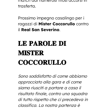
match dai numerosi tifosi accorsi in
trasferta.
Prossimo impegno casalingo per i
ragazzi di
Mister Coccorullo
contro
il
Real San Severino
.
𝐋𝐄 𝐏𝐀𝐑𝐎𝐋𝐄 𝐃𝐈
𝐌𝐈𝐒𝐓𝐄𝐑
𝐂𝐎𝐂𝐂𝐎𝐑𝐔𝐋𝐋𝐎
Sono soddisfatto di come abbiamo
approcciato alla gara e di come
siamo riusciti a portare a casa il
risultato finale, contro una squadra
di tutto rispetto che ci precedeva in
classifica. La nostra partenza è