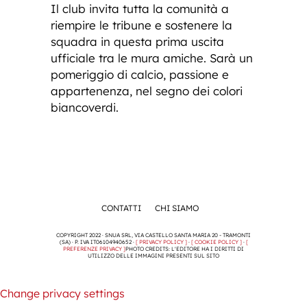
Il club invita tutta la comunità a
riempire le tribune e sostenere la
squadra in questa prima uscita
ufficiale tra le mura amiche. Sarà un
pomeriggio di calcio, passione e
appartenenza, nel segno dei colori
biancoverdi.
CONTATTI
CHI SIAMO
COPYRIGHT 2022 · SNUA SRL, VIA CASTELLO SANTA MARIA 20 - TRAMONTI
(SA) · P. IVA IT06104940652 ·
[ PRIVACY POLICY ]
·
[ COOKIE POLICY ]
·
[
PREFERENZE PRIVACY ]
PHOTO CREDITS: L'EDITORE HA I DIRITTI DI
UTILIZZO DELLE IMMAGINI PRESENTI SUL SITO
Change privacy settings