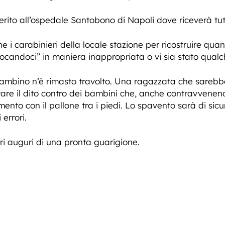
ferito all’ospedale Santobono di Napoli dove riceverà tut
he i carabinieri della locale stazione per ricostruire qua
ocandoci” in maniera inappropriata o vi sia stato qualch
 bambino n’è rimasto travolto. Una ragazzata che sareb
ntare il dito contro dei bambini che, anche contravvenen
nto con il pallone tra i piedi. Lo spavento sarà di sicu
 errori.
eri auguri di una pronta guarigione.