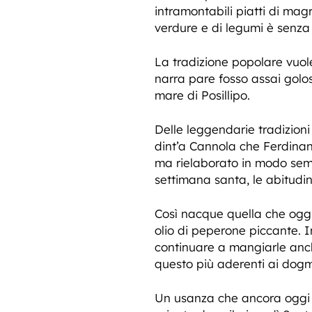
intramontabili piatti di mag
verdure e di legumi è senza
La tradizione popolare vuol
narra pare fosso assai golo
mare di
Posillipo.
Delle leggendarie tradizion
dint’a Cannola che Ferdinan
ma rielaborato in modo semp
settimana santa, le abitudi
Così nacque quella che oggi
olio di peperone piccante. I
continuare a mangiarle anch
questo più aderenti ai dogm
Un usanza che ancora oggi a