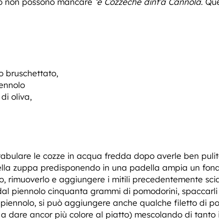
nto non possono mancare
‘e
Cozzeche dint’a Cannola
. Qu
o bruschettato,
iennolo
di oliva,
stabulare le cozze in acqua fredda dopo averle ben pul
lla zuppa predisponendo in una padella ampia un fondo
o, rimuoverlo e aggiungere i mitili precedentemente sci
dal piennolo cinquanta grammi di pomodorini, spaccarli e 
 piennolo, si può aggiungere anche qualche filetto di 
e a dare ancor più colore al piatto) mescolando di tanto 