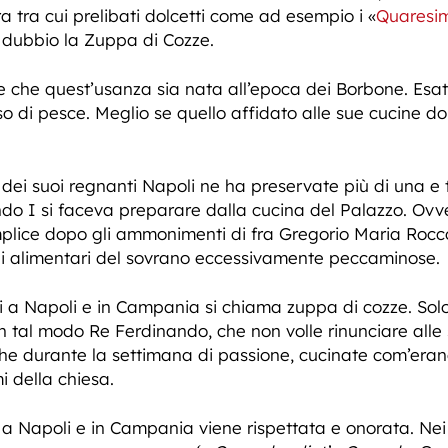
ra tra cui prelibati dolcetti come ad esempio i «
Quaresim
 dubbio la Zuppa di Cozze.
e che quest’usanza sia nata all’epoca dei Borbone. Esatt
so di pesce. Meglio se quello affidato alle sue cucine 
i dei suoi regnanti Napoli ne ha preservate più di una e
do I si faceva preparare dalla cucina del Palazzo. Ovve
lice dopo gli ammonimenti di fra Gregorio Maria Rocco 
ni alimentari del sovrano eccessivamente peccaminose.
 a Napoli e in Campania si chiama zuppa di cozze. Solo 
n tal modo Re Ferdinando, che non volle rinunciare alle 
e durante la settimana di passione, cucinate com’eran
i della chiesa.
 Napoli e in Campania viene rispettata e onorata. Nei r