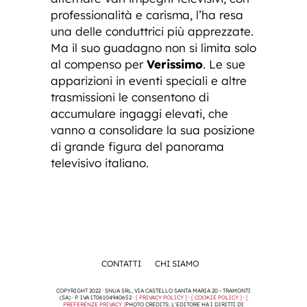
professionalità e carisma, l’ha resa
una delle conduttrici più apprezzate.
Ma il suo guadagno non si limita solo
al compenso per
Verissimo
. Le sue
apparizioni in eventi speciali e altre
trasmissioni le consentono di
accumulare ingaggi elevati, che
vanno a consolidare la sua posizione
di grande figura del panorama
televisivo italiano.
CONTATTI
CHI SIAMO
COPYRIGHT 2022 · SNUA SRL, VIA CASTELLO SANTA MARIA 20 - TRAMONTI
(SA) · P. IVA IT06104940652 ·
[ PRIVACY POLICY ]
·
[ COOKIE POLICY ]
·
[
PREFERENZE PRIVACY ]
PHOTO CREDITS: L'EDITORE HA I DIRITTI DI