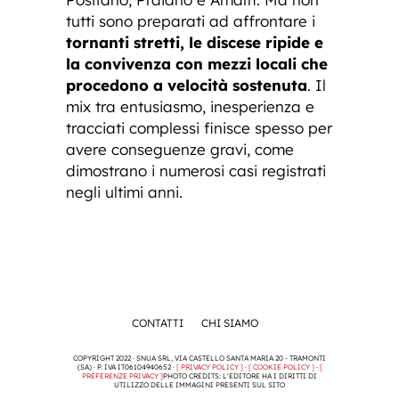
tutti sono preparati ad affrontare i
tornanti stretti, le discese ripide e
la convivenza con mezzi locali che
procedono a velocità sostenuta
. Il
mix tra entusiasmo, inesperienza e
tracciati complessi finisce spesso per
avere conseguenze gravi, come
dimostrano i numerosi casi registrati
negli ultimi anni.
CONTATTI
CHI SIAMO
COPYRIGHT 2022 · SNUA SRL, VIA CASTELLO SANTA MARIA 20 - TRAMONTI
(SA) · P. IVA IT06104940652 ·
[ PRIVACY POLICY ]
·
[ COOKIE POLICY ]
·
[
PREFERENZE PRIVACY ]
PHOTO CREDITS: L'EDITORE HA I DIRITTI DI
UTILIZZO DELLE IMMAGINI PRESENTI SUL SITO