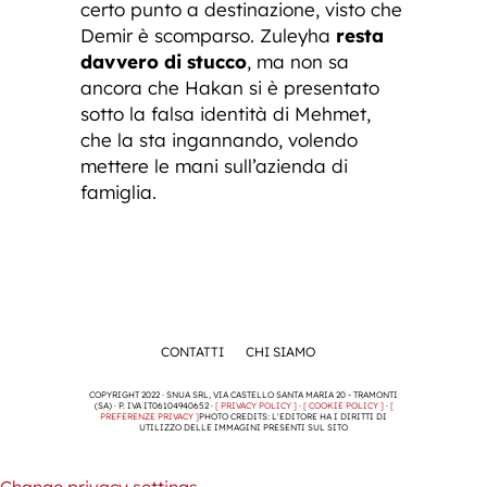
certo punto a destinazione, visto che
Demir è scomparso. Zuleyha
resta
davvero di stucco
, ma non sa
ancora che Hakan si è presentato
sotto la falsa identità di Mehmet,
che la sta ingannando, volendo
mettere le mani sull’azienda di
famiglia.
CONTATTI
CHI SIAMO
COPYRIGHT 2022 · SNUA SRL, VIA CASTELLO SANTA MARIA 20 - TRAMONTI
(SA) · P. IVA IT06104940652 ·
[ PRIVACY POLICY ]
·
[ COOKIE POLICY ]
·
[
PREFERENZE PRIVACY ]
PHOTO CREDITS: L'EDITORE HA I DIRITTI DI
UTILIZZO DELLE IMMAGINI PRESENTI SUL SITO