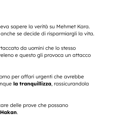
oleva sapere la verità su Mehmet Kara.
nche se decide di risparmiargli la vita.
attaccato da uomini che lo stesso
veleno e questo gli provoca un attacco
iorno per affari urgenti che avrebbe
munque
la tranquillizza
, rassicurandola
rcare delle prove che possano
i Hakan
.