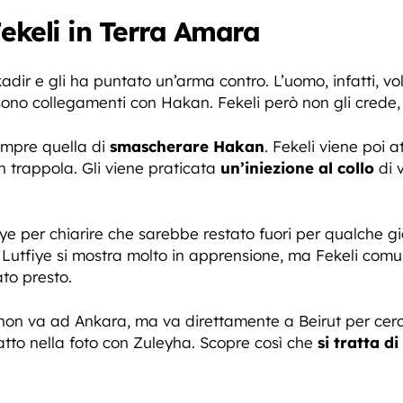
ekeli in Terra Amara
adir e gli ha puntato un’arma contro. L’uomo, infatti, v
ono collegamenti con Hakan. Fekeli però non gli crede, a
empre quella di
smascherare Hakan
. Fekeli viene poi 
n trappola. Gli viene praticata
un’iniezione al collo
di 
ye per chiarire che sarebbe restato fuori per qualche g
 Lutfiye si mostra molto in apprensione, ma Fekeli co
ato presto.
eli non va ad Ankara, ma va direttamente a Beirut per ce
atto nella foto con Zuleyha. Scopre così che
si tratta d