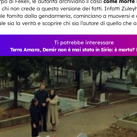
po di Fekeli, le autorità archiviano il caso
come morte 
è chi non crede a questa versione dei fatti. Infatti Zule
iale fornita dalla gendarmeria, cominciano a muoversi e
sia la verità e scoprire chi sia l’autore di quello che a 
Ti potrebbe interessare
Terra Amara, Demir non è mai stato in Siria: è morto? 