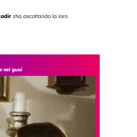
kadir
stia ascoltando la loro
e nei guai