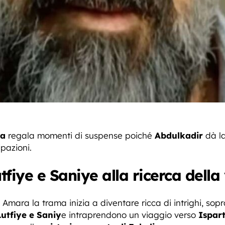
ra
regala momenti di suspense poiché
Abdulkadir
dà l
pazioni.
fiye e Saniye alla ricerca della 
 Amara la trama inizia a diventare ricca di intrighi, sop
utfiye e Saniy
e intraprendono un viaggio verso
Ispart