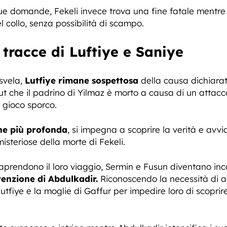
sue domande, Fekeli invece trova una fine fatale mentr
l collo, senza possibilità di scampo.
 tracce di Luftiye e Saniye
svela,
Lutfiye rimane sospettosa
della causa dichiarat
ut che il padrino di Yilmaz è morto a causa di un attacco
o gioco sporco.
ne più profonda
, si impegna a scoprire la verità e avv
isteriose della morte di Fekeli.
raprendono il loro viaggio, Sermin e Fusun diventano i
tenzione di Abdulkadir.
Riconoscendo la necessità di ag
tfiye e la moglie di Gaffur per impedire loro di scoprire