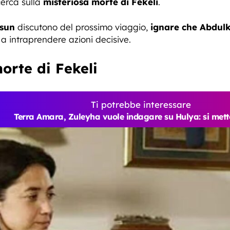
cerca sulla
misteriosa morte di Fekeli
.
sun
discutono del prossimo viaggio,
ignare che Abdul
a intraprendere azioni decisive.
morte di Fekeli
Ti potrebbe interessare
Terra Amara, Zuleyha vuole indagare su Hulya: si mett