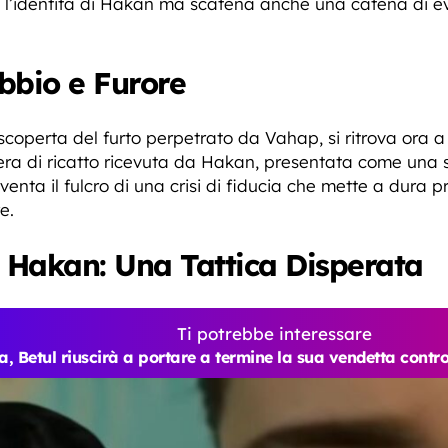
l’identità di Hakan ma scatena anche una catena di ev
bbio e Furore
 scoperta del furto perpetrato da Vahap, si ritrova ora 
tera di ricatto ricevuta da Hakan, presentata come una
enta il fulcro di una crisi di fiducia che mette a dura p
e.
 Hakan: Una Tattica Disperata
Ti potrebbe interessare
, Betul riuscirà a portare a termine la sua vendetta cont