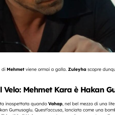
à di
Mehmet
viene ormai a galla.
Zuleyha
scopre dunque
 il Velo: Mehmet Kara è Hakan 
lta inaspettata quando
Vahap
, nel bel mezzo di una lit
kan Gumusoglu. Quest’accusa, lanciata come una bomba 