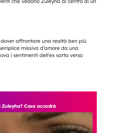
enti che vedono Zuleyha al centro di un
a dover affrontare una realtà ben più
 semplice missiva d’amore da una
rova i sentimenti dell’ex sarta verso
ro Zuleyha? Cosa accadrà