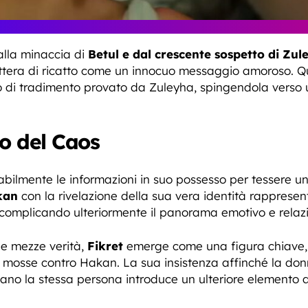
alla minaccia di
Betul e dal crescente sospetto di Zul
ttera di ricatto come un innocuo messaggio amoroso. Que
o di tradimento provato da Zuleyha, spingendola verso u
to del Caos
 abilmente le informazioni in suo possesso per tessere u
kan
con la rivelazione della sua vera identità rappresent
 complicando ulteriormente il panorama emotivo e relazi
 e mezze verità,
Fikret
emerge come una figura chiave,
se mosse contro Hakan. La sua insistenza affinché la don
o la stessa persona introduce un ulteriore elemento di 