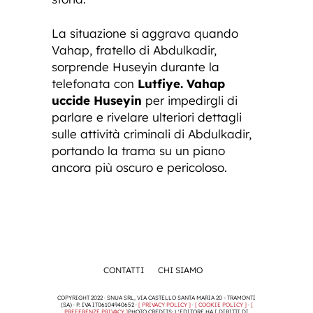
La situazione si aggrava quando
Vahap, fratello di Abdulkadir,
sorprende Huseyin durante la
telefonata con
Lutfiye. Vahap
uccide Huseyin
per impedirgli di
parlare e rivelare ulteriori dettagli
sulle attività criminali di Abdulkadir,
portando la trama su un piano
ancora più oscuro e pericoloso.
CONTATTI
CHI SIAMO
COPYRIGHT 2022 · SNUA SRL, VIA CASTELLO SANTA MARIA 20 - TRAMONTI
(SA) · P. IVA IT06104940652 ·
[ PRIVACY POLICY ]
·
[ COOKIE POLICY ]
·
[
PREFERENZE PRIVACY ]
PHOTO CREDITS: L'EDITORE HA I DIRITTI DI