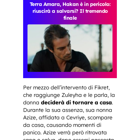
Terra Amara, Hakan è in pericolo:
riuscirà a salvarsi? Il tremendo
finale
Per mezzo dell’intervento di Fikret,
che raggiunge Zuleyha e le parla, la
donna
deciderà di tornare a casa
.
Durante la sua assenza, sua nonna
Azize, affidata a Cevriye, scompare
da casa, causando momenti di
panico. Azize verrà però ritrovata
sana e salva, dopo essersi nascosta