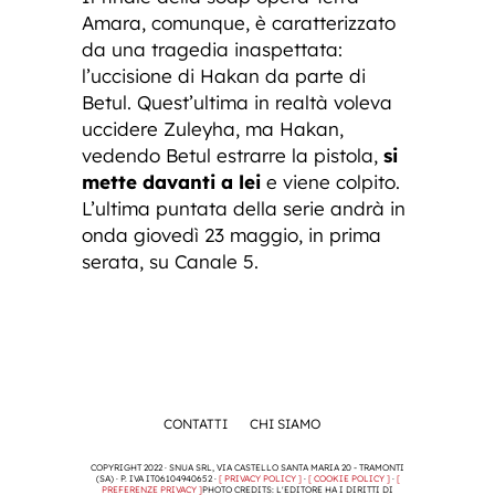
Amara, comunque, è caratterizzato
da una tragedia inaspettata:
l’uccisione di Hakan da parte di
Betul. Quest’ultima in realtà voleva
uccidere Zuleyha, ma Hakan,
vedendo Betul estrarre la pistola,
si
mette davanti a lei
e viene colpito.
L’ultima puntata della serie andrà in
onda giovedì 23 maggio, in prima
serata, su Canale 5.
CONTATTI
CHI SIAMO
COPYRIGHT 2022 · SNUA SRL, VIA CASTELLO SANTA MARIA 20 - TRAMONTI
(SA) · P. IVA IT06104940652 ·
[ PRIVACY POLICY ]
·
[ COOKIE POLICY ]
·
[
PREFERENZE PRIVACY ]
PHOTO CREDITS: L'EDITORE HA I DIRITTI DI