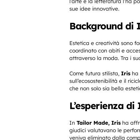
l’arte e la letteratura l’ha
sue idee innovative.
Background di I
Estetica e creatività sono 
coordinato con abiti e acces
attraverso la moda. Tra i suo
Come futura stilista,
Iris
ha 
sull’ecosostenibilità e il ri
che non solo sia bella estet
L’esperienza di 
In
Tailor Made, Iris
ha affr
giudici valutavano le perfo
veniva eliminato dalla comp