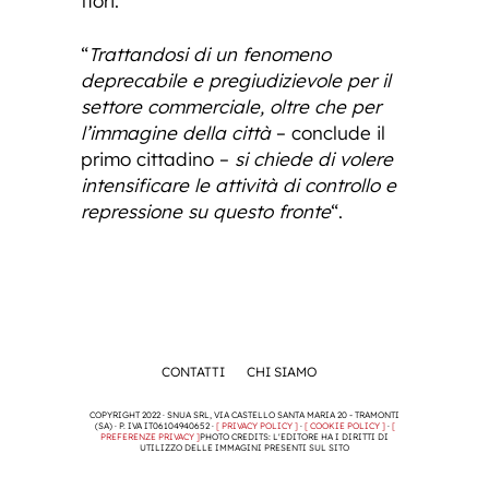
fiori.
“
Trattandosi di un fenomeno
deprecabile e pregiudizievole per il
settore commerciale, oltre che per
l’immagine della città
– conclude il
primo cittadino –
si chiede di volere
intensificare le attività di controllo e
repressione su questo fronte
“.
CONTATTI
CHI SIAMO
COPYRIGHT 2022 · SNUA SRL, VIA CASTELLO SANTA MARIA 20 - TRAMONTI
(SA) · P. IVA IT06104940652 ·
[ PRIVACY POLICY ]
·
[ COOKIE POLICY ]
·
[
PREFERENZE PRIVACY ]
PHOTO CREDITS: L'EDITORE HA I DIRITTI DI
UTILIZZO DELLE IMMAGINI PRESENTI SUL SITO