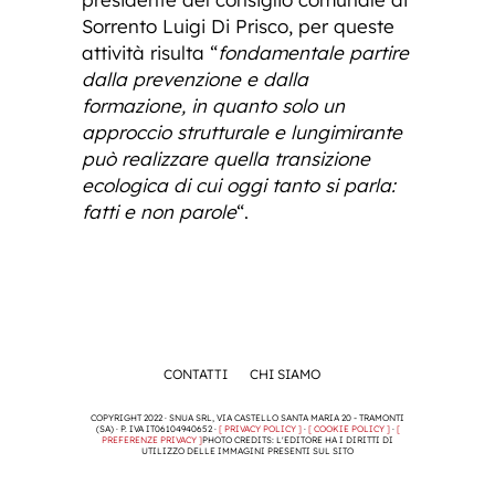
Sorrento Luigi Di Prisco, per queste
attività risulta “
fondamentale partire
dalla prevenzione e dalla
formazione, in quanto solo un
approccio strutturale e lungimirante
può realizzare quella transizione
ecologica di cui oggi tanto si parla:
fatti e non parole
“.
CONTATTI
CHI SIAMO
COPYRIGHT 2022 · SNUA SRL, VIA CASTELLO SANTA MARIA 20 - TRAMONTI
(SA) · P. IVA IT06104940652 ·
[ PRIVACY POLICY ]
·
[ COOKIE POLICY ]
·
[
PREFERENZE PRIVACY ]
PHOTO CREDITS: L'EDITORE HA I DIRITTI DI
UTILIZZO DELLE IMMAGINI PRESENTI SUL SITO