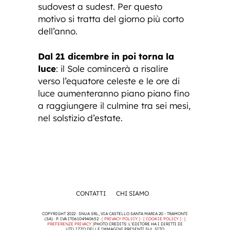
sudovest a sudest. Per questo
motivo si tratta del giorno più corto
dell’anno.
Dal 21 dicembre in poi torna la
luce
: il Sole comincerà a risalire
verso l’equatore celeste e le ore di
luce aumenteranno piano piano fino
a raggiungere il culmine tra sei mesi,
nel solstizio d’estate.
CONTATTI
CHI SIAMO
COPYRIGHT 2022 · SNUA SRL, VIA CASTELLO SANTA MARIA 20 - TRAMONTI
(SA) · P. IVA IT06104940652 ·
[ PRIVACY POLICY ]
·
[ COOKIE POLICY ]
·
[
PREFERENZE PRIVACY ]
PHOTO CREDITS: L'EDITORE HA I DIRITTI DI
UTILIZZO DELLE IMMAGINI PRESENTI SUL SITO