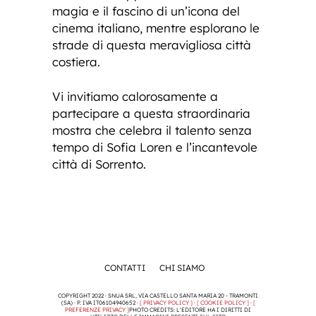
magia e il fascino di un’icona del
cinema italiano, mentre esplorano le
strade di questa meravigliosa città
costiera.
Vi invitiamo calorosamente a
partecipare a questa straordinaria
mostra che celebra il talento senza
tempo di Sofia Loren e l’incantevole
città di Sorrento.
CONTATTI
CHI SIAMO
COPYRIGHT 2022 · SNUA SRL, VIA CASTELLO SANTA MARIA 20 - TRAMONTI
(SA) · P. IVA IT06104940652 ·
[ PRIVACY POLICY ]
·
[ COOKIE POLICY ]
·
[
PREFERENZE PRIVACY ]
PHOTO CREDITS: L'EDITORE HA I DIRITTI DI