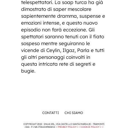
telespettatori. La soap turca ha già
dimostrato di saper mescolare
sapientemente dramma, suspense e
emozioni intense, e questo nuovo
episodio non farà eccezione. Gli
spettatori saranno tenuti con il fiato
sospeso mentre seguiranno le
vicende di Ceylin, Ilgaz, Parla e tutti
gli altri personaggi coinvolti in
questa intricata rete di segreti e
bugie.
CONTATTI
CHI SIAMO
COPYRIGHT 2022 · SNUA SRL, VIA CASTELLO SANTA MARIA 20 - TRAMONTI
(SA) · P. IVA IT06104940652 ·
[ PRIVACY POLICY ]
·
[ COOKIE POLICY ]
·
[