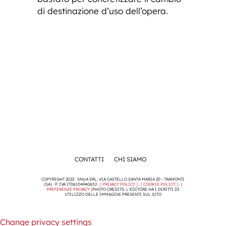
di destinazione d’uso dell’opera.
CONTATTI
CHI SIAMO
COPYRIGHT 2022 · SNUA SRL, VIA CASTELLO SANTA MARIA 20 - TRAMONTI
(SA) · P. IVA IT06104940652 ·
[ PRIVACY POLICY ]
·
[ COOKIE POLICY ]
·
[
PREFERENZE PRIVACY ]
PHOTO CREDITS: L'EDITORE HA I DIRITTI DI
UTILIZZO DELLE IMMAGINI PRESENTI SUL SITO
Change privacy settings