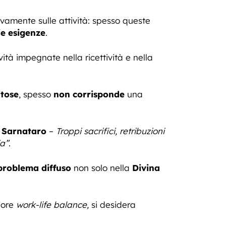
tivamente sulle attività: spesso queste
ie esigenze
.
vità impegnate nella ricettività e nella
itose
, spesso
non corrisponde
una
a
Sarnataro
–
Troppi sacrifici, retribuzioni
ia”
.
problema diffuso
non solo nella
Divina
liore
work-life balance,
si desidera