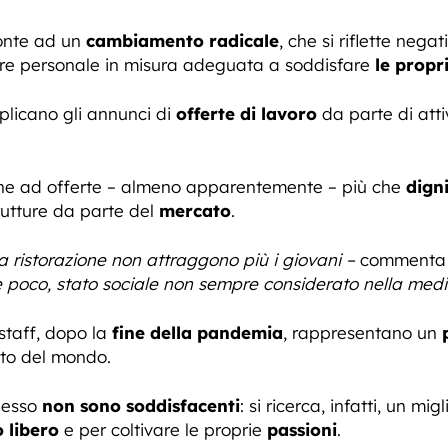
ronte ad un
cambiamento radicale
, che si riflette nega
ovare personale in misura adeguata a soddisfare
le propr
tiplicano gli annunci di
offerte di lavoro
da parte di atti
he ad offerte – almeno apparentemente – più che
dign
rutture da parte del
mercato
.
a ristorazione non attraggono più i giovani –
comment
 poco, stato sociale non sempre considerato nella med
staff, dopo la
fine della pandemia
, rappresentano un
sto del mondo.
spesso
non sono soddisfacenti
: si ricerca, infatti, un mig
 libero
e per coltivare le proprie
passioni
.