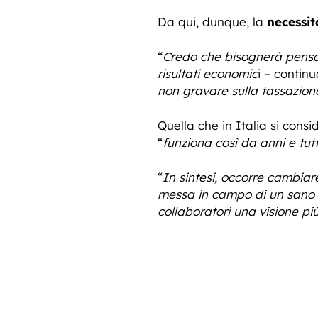
Da qui, dunque, la
necessit
“
Credo che bisognerà pensare
risultati economic
i – contin
non gravare sulla tassazion
Quella che in Italia si cons
“
funziona così da anni e tutt
“
In sintesi, occorre cambiar
messa in campo di un sano p
collaboratori una visione pi