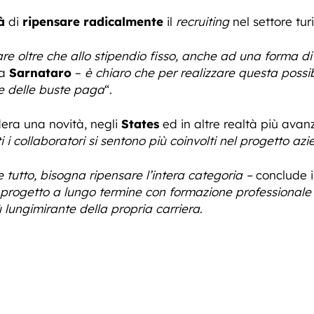
à
di
ripensare radicalmente
il
recruiting
nel settore turi
 oltre che allo stipendio fisso, anche ad una forma di inc
ua
Sarnataro
–
è chiaro che per realizzare questa possibi
e delle buste paga
“.
idera una novità, negli
States
ed in altre realtà più avan
i i collaboratori si sentono più coinvolti nel progetto azi
e tutto, bisogna ripensare l’intera categoria –
conclude i
rogetto a lungo termine con formazione professionale o
ù lungimirante della propria carriera
.