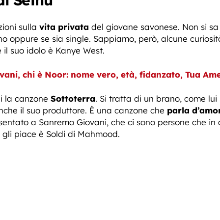
di Sethu
ioni sulla
vita privata
del giovane savonese. Non si s
 oppure se sia single. Sappiamo, però, alcune curiosità
 e il suo idolo è Kanye West.
ani, chi è Noor: nome vero, età, fidanzato, Tua Amel
i la canzone
Sottoterra
. Si tratta di un brano, come lu
 anche il suo produttore. È una canzone che
parla d’amo
esentato a Sanremo Giovani, che ci sono persone che in 
 gli piace è Soldi di Mahmood.