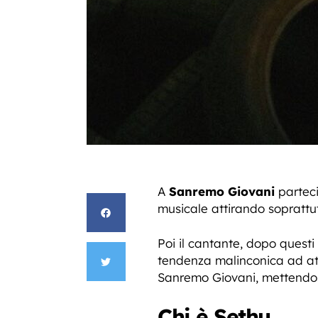
A
Sanremo Giovani
partec
musicale attirando soprattu
Poi il cantante, dopo questi
tendenza malinconica ad atm
Sanremo Giovani, mettendosi
Chi è Sethu