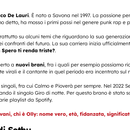
co De Lauri
. È nato a Savona nel 1997. La passione pe
 detto, ha mosso i primi passi nel genere punk rap e po
rattutto su alcuni temi che riguardano la sua generazion
ei confronti del futuro. La sua carriera inizia ufficial
m
Spero ti renda triste?
.
perto a
nuovi brani
, fra i quali per esempio possiamo ri
e virali e il cantante in quel periodo era incentrato sul 
 singoli, fra cui Calmo e Pioverà per sempre. Nel 2022 
cando il singolo Giro di notte. Per questo brano è stato 
rie playlist da Spotify.
ni, chi è Olly: nome vero, età, fidanzata, significa