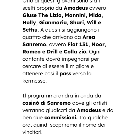
Otto di questi giovani sono stati
scelti proprio da
Amadeus
ovvero
Giuse The Lizia, Mannini, Mida,
Holly, Gianmaria, Shari, Will e
Sethu
. A questi si aggiungono i
quattro che arrivano da
Area
Sanremo,
ovvero
Fiat 131, Noor,
Romeo e Drill e Colla zio.
Ogni
cantante dovrà impegnarsi per
cercare di essere il migliore e
ottenere così il
pass
verso la
kermesse.
Il programma andrà in onda dal
casinò di Sanremo
dove gli artisti
verranno giudicati da
Amadeus
e da
ben due
commissioni.
Tra qualche
ora, quindi scopriremo il nome dei
vincitori.