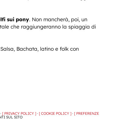
lfi sui pony
. Non mancherà, poi, un
atale che raggiungeranno la spiaggia di
.
Salsa, Bachata, latino e folk con
 ·
[ PRIVACY POLICY ]
·
[ COOKIE POLICY ]
·
[ PREFERENZE
NTI SUL SITO