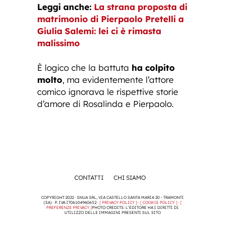
Leggi anche:
La strana proposta di
matrimonio di Pierpaolo Pretelli a
Giulia Salemi: lei ci è rimasta
malissimo
È logico che la battuta
ha colpito
molto
, ma evidentemente l’attore
comico ignorava le rispettive storie
d’amore di Rosalinda e Pierpaolo.
CONTATTI
CHI SIAMO
COPYRIGHT 2022 · SNUA SRL, VIA CASTELLO SANTA MARIA 20 - TRAMONTI
(SA) · P. IVA IT06104940652 ·
[ PRIVACY POLICY ]
·
[ COOKIE POLICY ]
·
[
PREFERENZE PRIVACY ]
PHOTO CREDITS: L'EDITORE HA I DIRITTI DI
UTILIZZO DELLE IMMAGINI PRESENTI SUL SITO