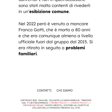
sono stati molto contenti di rivederli
in un’
esibizione comune
.
Nel 2022 però è venuto a mancare
Franco Gatti, che è morto a 80 anni
e che era comunque almeno a livello
ufficiale fuori dal gruppo dal 2015. Si
era ritirato in seguito a
problemi
familiari
.
CONTATTI
CHI SIAMO
COPYRIGHT 2022 · SNUA SRL, VIA CASTELLO SANTA MARIA 20 - TRAMONTI
(SA) · P. IVA IT06104940652 ·
[ PRIVACY POLICY ]
·
[ COOKIE POLICY ]
·
[
PREFERENZE PRIVACY ]
PHOTO CREDITS: L'EDITORE HA I DIRITTI DI
UTILIZZO DELLE IMMAGINI PRESENTI SUL SITO