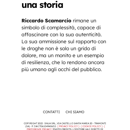
una storia
Riccardo Scamarcio
rimane un
simbolo di complessità, capace di
affascinare con la sua autenticità.
La sua ammissione sul rapporto con
le droghe non è solo un grido di
dolore, ma un monito e un esempio
di resilienza, che lo rendono ancora
più umano agli occhi del pubblico.
CONTATTI
CHI SIAMO
COPYRIGHT 2022 · SNUA SRL, VIA CASTELLO SANTA MARIA 20 - TRAMONTI
(SA) · P. IVA IT06104940652 ·
[ PRIVACY POLICY ]
·
[ COOKIE POLICY ]
·
[
PREFERENZE PRIVACY ]
PHOTO CREDITS: L'EDITORE HA I DIRITTI DI