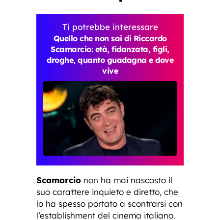
Ti potrebbe interessare
Quello che non sai di Riccardo
Scamarcio: età, fidanzata, figli,
droghe, quanto guadagna e dove
vive
Scamarcio
non ha mai nascosto il
suo carattere inquieto e diretto, che
lo ha spesso portato a scontrarsi con
l’establishment del cinema italiano.