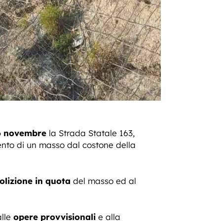
6 novembre
la Strada Statale 163,
ento di un masso dal costone della
lizione in quota
del masso ed al
alle
opere provvisionali
e alla