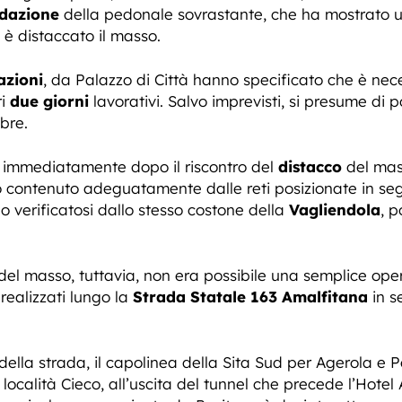
ndazione
della pedonale sovrastante, che ha mostrato u
i è distaccato il masso.
azioni
, da Palazzo di Città hanno specificato che è nec
ri
due giorni
lavorativi. Salvo imprevisti, si presume di 
bre.
ia immediatamente dopo il riscontro del
distacco
del mas
 contenuto adeguatamente dalle reti posizionate in segu
lo verificatosi dallo stesso costone della
Vagliendola
, p
 del masso, tuttavia, non era possibile una semplice ope
 realizzati lungo la
Strada Statale 163 Amalfitana
in s
della strada, il capolinea della Sita Sud per Agerola e 
località Cieco, all’uscita del tunnel che precede l’Hot