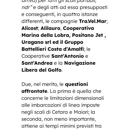
arrivo) per tutti gli scali portuali,
ndr”
e degli atti ad essa presupposti
e conseguenti, in quattro istanze
differenti, le compagnie
Tra.Vel.Mar
;
Alicost
;
Alilauro
,
Cooperativa
Marina della Lobra, Positano Jet ,
Uragano srl ed il Gruppo
Battellieri Costa d’Amalfi
; le
Cooperative
Sant’Antonio
e
Sant’Andrea
e la
Navigazione
Libera del Golfo
.
Due, nel merito, le
questioni
affrontate
. La prima è quella che
concerne le limitazioni dimensionali
alle imbarcazioni di linea imposte
negli scali di Cetara e Maiori; la
seconda, non meno importante,
attiene ai tempi minimi previsti tra