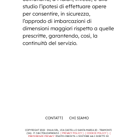
studio l’ipotesi di effettuare opere
per consentire, in sicurezza,
l’approdo di imbarcazioni di
dimensioni maggiori rispetto a quelle
prescritte, garantendo, così, la
continuità del servizio.
CONTATTI
CHI SIAMO
COPYRIGHT 2022 · SNUA SRL, VIA CASTELLO SANTA MARIA 20 - TRAMONTI
(SA) · P. IVA IT06104940652 ·
[ PRIVACY POLICY ]
·
[ COOKIE POLICY ]
·
[
PREFERENZE PRIVACY ]
PHOTO CREDITS: L'EDITORE HA I DIRITTI DI