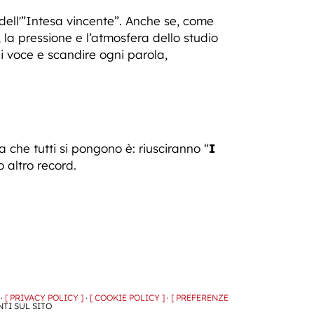
 dell'”Intesa vincente”. Anche se, come
 la pressione e l’atmosfera dello studio
i voce e scandire ogni parola,
 che tutti si pongono è: riusciranno “
I
 altro record.
 ·
[ PRIVACY POLICY ]
·
[ COOKIE POLICY ]
·
[ PREFERENZE
NTI SUL SITO