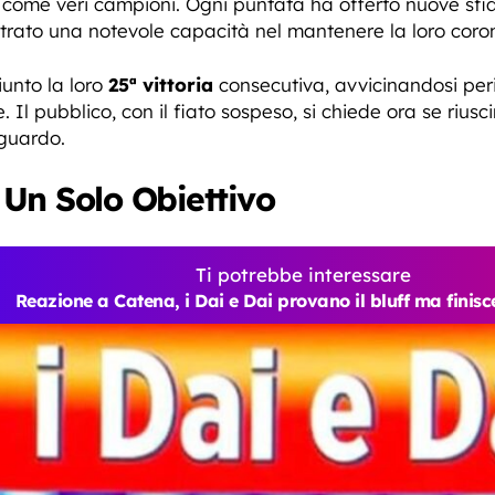
e come veri campioni. Ogni puntata ha offerto nuove sf
rato una notevole capacità nel mantenere la loro coro
iunto la loro
25ª vittoria
consecutiva, avvicinandosi per
 Il pubblico, con il fiato sospeso, si chiede ora se rius
aguardo.
 Un Solo Obiettivo
Ti potrebbe interessare
Reazione a Catena, i Dai e Dai provano il bluff ma finis