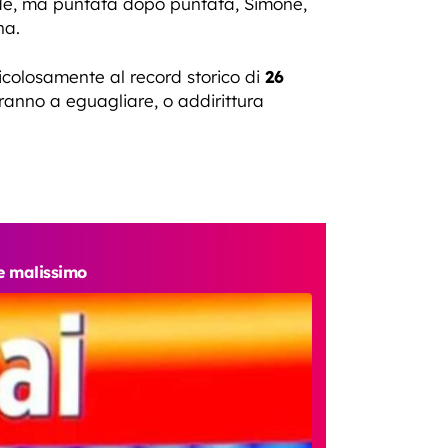
ide, ma puntata dopo puntata, Simone,
na.
icolosamente al record storico di
26
ciranno a eguagliare, o addirittura
ce malissimo