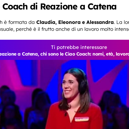
o Coach di Reazione a Catena
ch è formata da
Claudia, Eleonora e Alessandra
. La lo
uale, perché è il frutto anche di un lavoro molto inten
Ti potrebbe interessare
eazione a Catena, chi sono le Ciao Coach: nomi, età, lavo