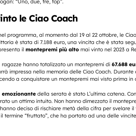
ogan: “Uno, due, tre, top”.
nto le Ciao Coach
 nel programma, al momento dal 19 al 22 ottobre, le Ciao
ittoria è stata di 7.188 euro, una vincita che è stata se
presenta il
montepremi più alto
mai vinto nel 2023 a R
e ragazze hanno totalizzato un montepremi di
67.688 eu
rrà impressa nella memoria delle Ciao Coach. Durante qu
scendo a conquistare un montepremi mai visto prima in
ù emozionante
della serata è stato L’ultima catena. Co
ato un ottimo intuito. Non hanno dimezzato il montepr
 hanno deciso di rischiare metà della cifra per svelare il
 il termine “fruttato”, che ha portato ad una delle vincit