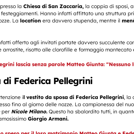
 presso la
Chiesa di San Zaccaria,
la coppia di sposi, am
i festeggiamenti. Hanno infatti affittato una struttura pr
nozze. La
location
era davvero stupenda, mentre il
menù
fatti offerto agli invitati portate davvero succulente co
arrostite, risotto alle clorofille e formaggio mantecato
legrini lascia senza parole Matteo Giunta: “Nessuno 
 di Federica Pellegrini
tenzione i
l vestito da sposa di Federica Pellegrini
, la
tesso fino al giorno delle nozze. La campionessa del nu
per
Nicole Milano.
Questo ha sbalordito tutti, in quan
famosissimo
Giorgio Armani.
 speso per il loro matrimonio Matteo Giunta e Feder