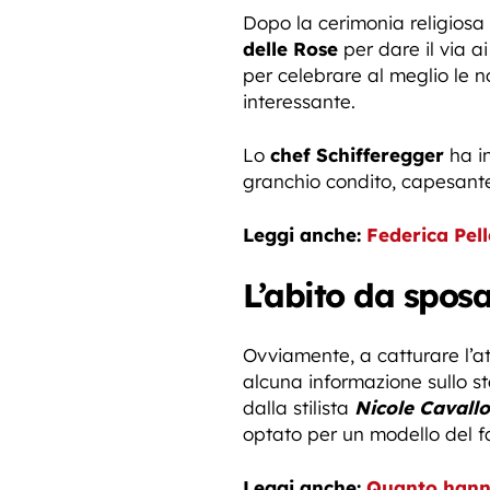
Dopo la cerimonia religiosa
delle Rose
per dare il via a
per celebrare al meglio le 
interessante.
Lo
chef Schifferegger
ha in
granchio condito, capesante 
Leggi anche:
Federica Pel
L’abito da sposa
Ovviamente, a catturare l’at
alcuna informazione sullo s
dalla stilista
Nicole Cavallo
optato per un modello del 
Leggi anche:
Quanto hanno