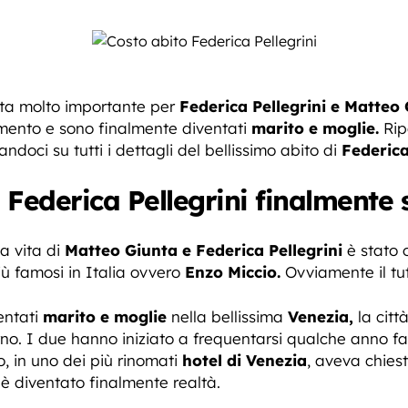
ta molto importante per
Federica Pellegrini e Matteo
mento e sono finalmente diventati
marito e moglie.
Rip
ndoci su tutti i dettagli del bellissimo abito di
Federica
 Federica Pellegrini finalmente 
a vita di
Matteo Giunta e Federica Pellegrini
è stato 
iù famosi in Italia ovvero
Enzo Miccio.
Ovviamente il tu
entati
marito e moglie
nella bellissima
Venezia,
la citt
erno. I due hanno iniziato a frequentarsi qualche anno f
, in uno dei più rinomati
hotel di Venezia
, aveva chies
è diventato finalmente realtà.