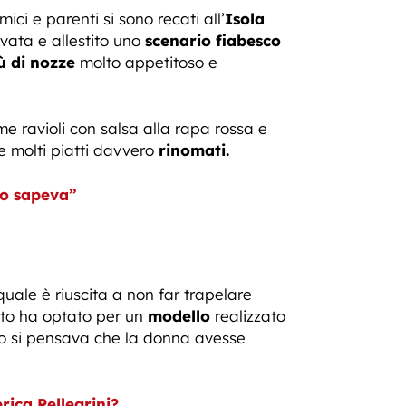
ici e parenti si sono recati all’
Isola
ivata e allestito uno
scenario fiabesco
 di nozze
molto appetitoso e
me ravioli con salsa alla rapa rossa e
 e molti piatti davvero
rinomati.
lo sapeva”
 quale è riuscita a non far trapelare
oto ha optato per un
modello
realizzato
to si pensava che la donna avesse
ica Pellegrini?